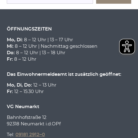
h
e
n
ÖFFNUNGSZEITEN
Mo, Di:
8 – 12 Uhr | 13 – 17 Uhr
Mi:
8 – 12 Uhr | Nachmittag geschlossen
Do:
8 – 12 Uhr | 13 – 18 Uhr
Fr:
8 – 12 Uhr
Das Einwohnermeldeamt ist zusätzlich geöffnet:
Mo, Di, Do:
12 – 13 Uhr
Fr:
12 – 15:30 Uhr
VG Neumarkt
Bahnhofstraße 12
92318 Neumarkt i.d.OPf
Tel:
09181 2912–0