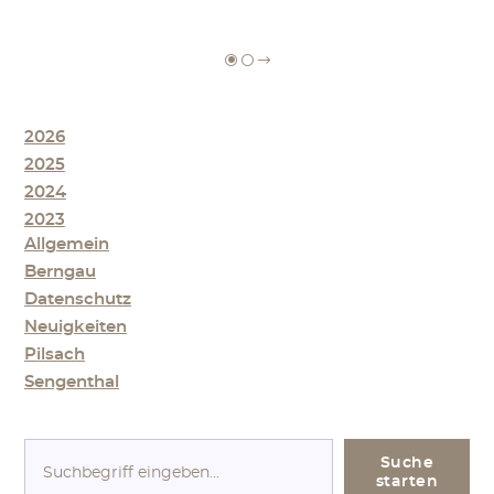
2026
2025
2024
2023
Allgemein
Berngau
Datenschutz
Neuigkeiten
Pilsach
Sengenthal
S
Suche
u
starten
c