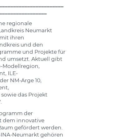
_______________________
_________________
ne regionale
Landkreis Neumarkt
mit ihren
andkreis und den
ramme und Projekte für
nd umsetzt. Aktuell gibt
o-Modellregion,
, ILE-
der NM-Arge 10,
nt,
sowie das Projekt
.
programm der
t dem innovative
 Raum gefördert werden.
GINA-Neumarkt gehören