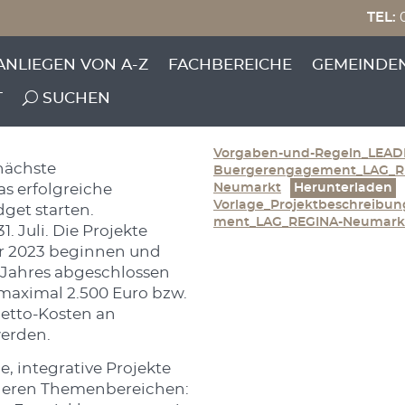
TEL:
0
agsrunde Leader Klein
ANLIEGEN VON A-Z
FACHBEREICHE
GEMEINDE
T
SUCHEN
Kategorie: Mitteil
Vorgaben-und-Regeln_LEAD
 nächste
Buergerengagement_LAG_R
s erfolgreiche
Neumarkt
Herunterladen
Vorlage_Projektbeschreib
et starten.
ment_LAG_REGINA-Neumark
1. Juli. Die Projekte
r 2023 beginnen und
 Jahres abgeschlossen
maximal 2.500 Euro bzw.
Netto-Kosten an
erden.
le, integrative Projekte
deren Themenbereichen: