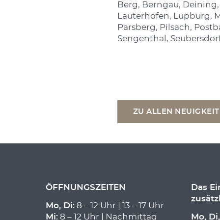
Berg, Berngau, Deining, 
Lauterhofen, Lupburg, 
Parsberg, Pilsach, Post
Sengenthal, Seubersdorf
ZU ALLEN NEUIGKEI
ÖFFNUNGSZEITEN
Das E
zusätz
Mo, Di:
8 – 12 Uhr | 13 – 17 Uhr
Mi:
8 – 12 Uhr | Nachmittag
Mo, Di,