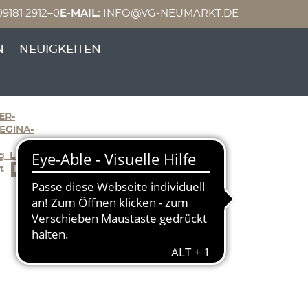
9181 2912–0
E-MAIL:
INFO@VG-NEUMARKT.DE
projekte
N
NEUIGKEITEN
ung Berngau – 5. Mai 2023
ER-
EGINA-
ung_LEADER_Buergerengage
t
Herunterladen