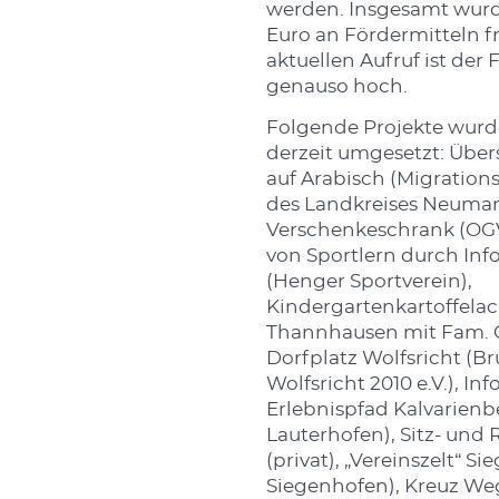
werden. Insgesamt wurd
Euro an Fördermitteln f
aktuellen Aufruf ist der
genauso hoch.
Folgende Projekte wurd
derzeit umgesetzt: Übe
auf Arabisch (Migration
des Landkreises Neumark
Verschenkeschrank (OGV
von Sportlern durch In
(Henger Sportverein),
Kindergartenkartoffelac
Thannhausen mit Fam. G
Dorfplatz Wolfsricht (B
Wolfsricht 2010 e.V.), Inf
Erlebnispfad Kalvarienb
Lauterhofen), Sitz- un
(privat), „Vereinszelt“ 
Siegenhofen), Kreuz Weg 