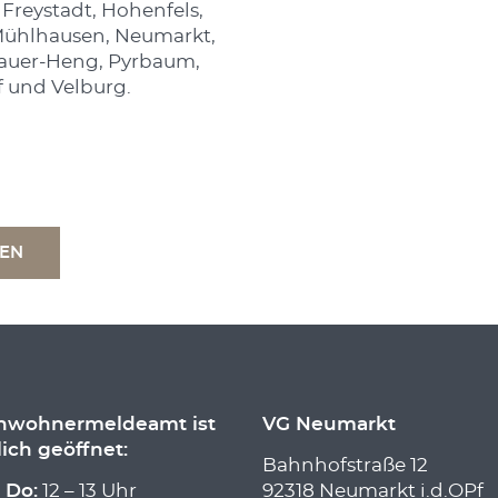
Freystadt, Hohenfels,
Mühlhausen, Neumarkt,
bauer-Heng, Pyrbaum,
 und Velburg.
TEN
inwohnermeldeamt ist
VG Neumarkt
lich geöffnet:
Bahnhofstraße 12
 Do:
12 – 13 Uhr
92318 Neumarkt i.d.OPf