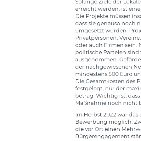
Solange Ziele der Lokal
erreicht werden, ist ei
Die Projekte müssen inso
dass sie genauso noch n
umgesetzt wurden. Proj
Privatpersonen, Verein
oder auch Firmen sein
politische Parteien sind
ausgenommen. Geförder
der nachgewiesenen Net
mindestens 500 Euro un
Die Gesamtkosten des Pr
festgelegt, nur der maxi
betrag. Wichtig ist, das
Maßnahme noch nicht 
Im Herbst 2022 war das e
Bewerbung möglich. Zwöl
die vor Ort einen Mehrw
Bürgerengagement stärk