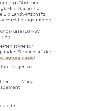
Lupburg (Obst- und
g), Mini-Bauernhof
e Bio Landwirtschaft),
bstverteidigungstraining
ungskurse (DJK-SV
ilung)
jekten sowie zur
 finden Sie auch auf der
w.lag-regina.de/
r Ihre Fragen zu
artner: Maria
nagement
gmbh.de