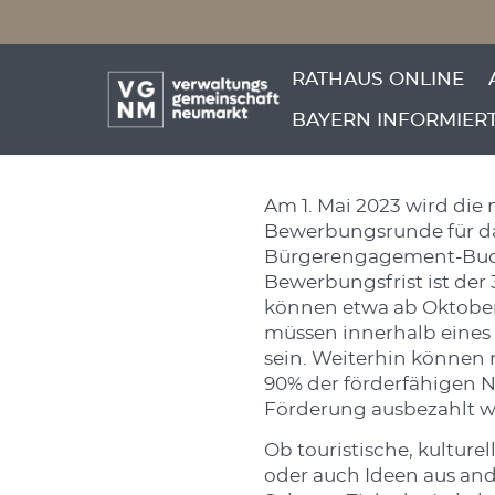
Menü überspringen
Neue Antr
Menü überspringen
RATHAUS ONLINE
BAYERN INFORMIER
Am 1. Mai 2023 wird die
Bewerbungsrunde für da
Bürgerengagement-Budg
Bewerbungsfrist ist der 3
können etwa ab Oktobe
müssen innerhalb eines
sein. Weiterhin können 
90% der förderfähigen 
Förderung ausbezahlt w
Ob touristische, kulturel
oder auch Ideen aus an