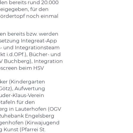
en bereits rund 20.000
reigegeben, für den
 Fördertopf noch einmal
en bereits bzw. werden
rsetzung Integreat-App
s- und Integrationsteam
t i.d.OPf.), Bücher- und
 Buchberg), Integration
foscreen beim HSV
ker (Kindergarten
ötz), Aufwertung
ruder-Klaus-Verein
otafeln für den
erg in Lauterhofen (OGV
d Ruhebank Engelsberg
Siegenhofen (Kirwajugend
Kunst (Pfarrei St.