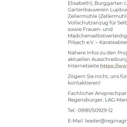
Elisabeth), Burggarten 
Gartenbauverein Lupbur
Zellermühle (Zellermühl
Vollschutzanzug für Sel
sowie Frauen- und
Mädchenselbstverteidig
Pilsach e.V. – Karateabte
Nähere Infos zu den Pro
aktuellen Ausschreibung
Internetseite
https://ww
Zögern Sie nicht, uns fü
kontaktieren!
Fachlicher Ansprechp
Regensburger, LAG-Ma
Tel.: 09181/50929-12
E-Mail: leader@regina