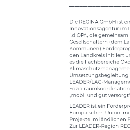
_______________________
_______________________
Die REGINA GmbH ist ei
Innovationsagentur im 
i.d.OPf., die gemeinsam 
Gesellschaftern (dem L
Kommunen) Förderprog
den Landkreis initiiert u
es die Fachbereiche Ök
Klimaschutzmanagement
Umsetzungsbegleitung 
LEADER/LAG-Manageme
Sozialraumkoordination 
„mobil und gut versorgt“
LEADER ist ein Förder
Europäischen Union, mi
Projekte im ländlichen
Zur LEADER-Region RE