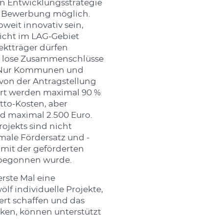
en Entwicklungsstrategie
ne Bewerbung möglich.
weit innovativ sein,
icht im LAG-Gebiet
ektträger dürfen
e, lose Zusammenschlüsse
. Nur Kommunen und
 von der Antragstellung
t werden maximal 90 %
to-Kosten, aber
d maximal 2.500 Euro.
ojekts sind nicht
male Fördersatz und -
s mit der geförderten
begonnen wurde.
rste Mal eine
f individuelle Projekte,
ert schaffen und das
en, können unterstützt