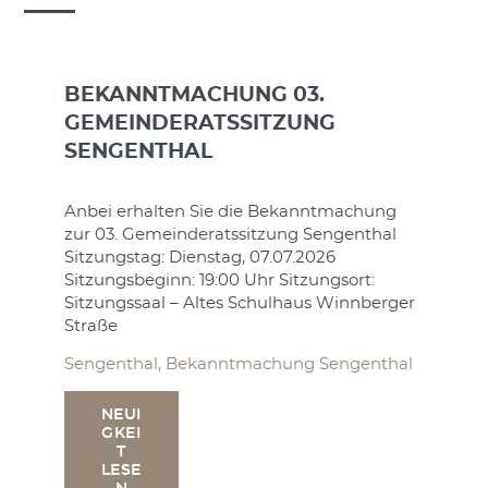
BEKANNTMACHUNG 03.
STEL
GEMEINDERATSSITZUNG
MITAR
SENGENTHAL
FINA
chung
Anbei erhalten Sie die Bekanntmachung
Wir su
nthal
zur 03. Gemeinderatssitzung Sengenthal
Zeitpun
Sitzungstag: Dienstag, 07.07.2026
Finanzv
t:
Sitzungsbeginn: 19:00 Uhr Sitzungsort:
Abgaben
nberger
Sitzungssaal – Altes Schulhaus Winnberger
25 Std.
Straße
steht I
Finanzv
enthal
Sengenthal, Bekanntmachung Sengenthal
09181/2
wir Ihr
NEUI
uns auf
GKEI
die Sie 
T
LESE
Neuigke