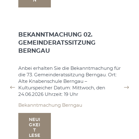
N
Stellen
Stellen
Stellen
Stellen
BEKANNTMACHUNG 02.
NE
GEMEINDERATSSITZUNG
GK
T
BERNGAU
LE
N
hung für
Anbei erhalten Sie die Bekanntmachung für
die 73. Gemeinderatssitzung Berngau. Ort:
Alte Knabenschule Berngau –
t:
Kulturspeicher Datum: Mittwoch, den
BEKA
24.06.2026 Uhrzeit: 19 Uhr
ANKÜ
Bekanntmachung Berngau
ZUR 
KV-L
NEUI
GKEI
SITTL
T
B52
LESE