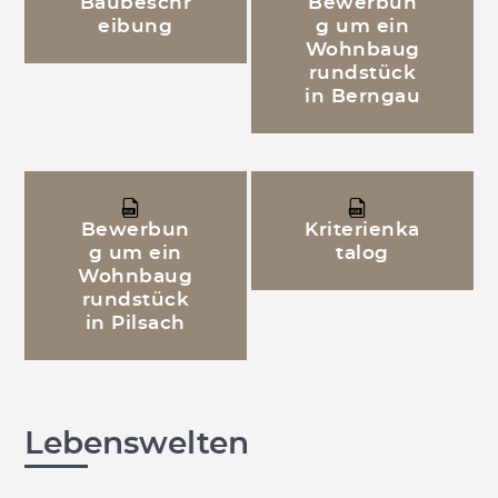
Baubeschr
Bewerbun
eibung
g um ein
Wohnbaug
rundstück
in Berngau
Bewerbun
Kriterienka
g um ein
talog
Wohnbaug
rundstück
in Pilsach
Lebenswelten