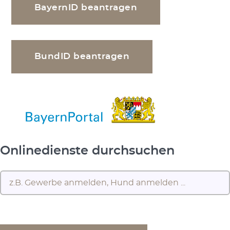
BayernID beantragen
BundID beantragen
Onlinedienste durchsuchen