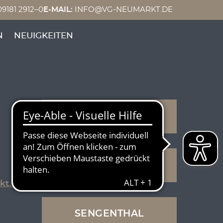
9181 2912–0
E-MAIL:
INFO@VG-NEUMARKT.DE
N
NEUIGKEITEN
BERNGAU
PILSACH
kt.de
SENGENTHAL