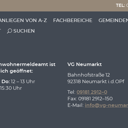
TEL:
0
ANLIEGEN VON A-Z
FACHBEREICHE
GEMEINDE
T
SUCHEN
inwohnermeldeamt ist
VG Neumarkt
lich geöffnet:
Bahnhofstraße 12
 Do:
12 – 13 Uhr
92318 Neumarkt i.d.OPf
 15:30 Uhr
Tel:
09181 2912–0
Fax: 09181 2912–150
E-Mail:
info@vg-neumar