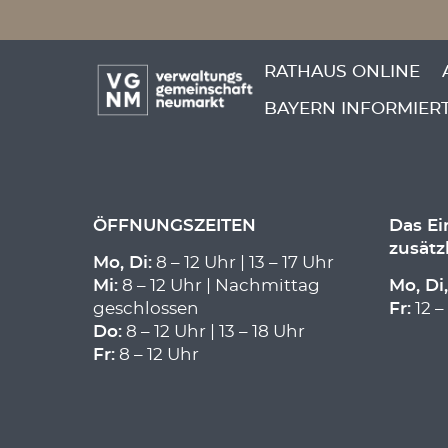
Menü überspringen
ATEST
Menü überspringen
RATHAUS ONLINE
BAYERN INFORMIER
Atest
ÖFFNUNGSZEITEN
Das E
zusätz
Mo, Di:
8 – 12 Uhr | 13 – 17 Uhr
Mi:
8 – 12 Uhr | Nachmittag
Mo, Di,
geschlossen
Fr:
12 –
Do:
8 – 12 Uhr | 13 – 18 Uhr
Fr:
8 – 12 Uhr