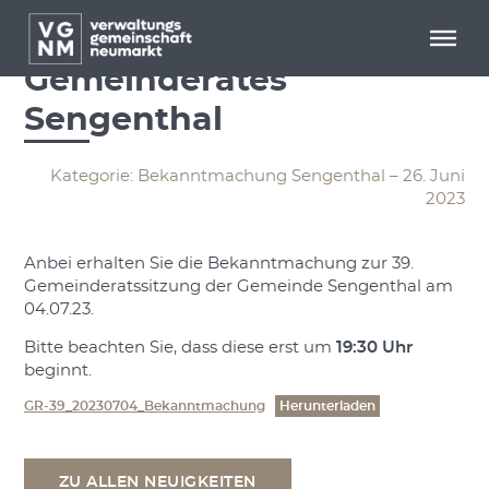
Menü überspringen
Menü überspringen
39. Sitzung des
Gemeinderates
Sengenthal
Kategorie: Bekanntmachung Sengenthal – 26. Juni
2023
Anbei erhalten Sie die Bekanntmachung zur 39.
Gemeinderatssitzung der Gemeinde Sengenthal am
04.07.23.
Bitte beachten Sie, dass diese erst um
19:30 Uhr
beginnt.
GR-39_20230704_Bekanntmachung
Herunterladen
ZU ALLEN NEUIGKEITEN