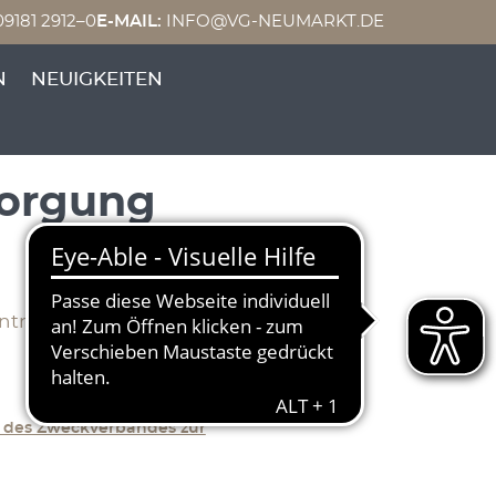
9181 2912–0
E-MAIL:
INFO@VG-NEUMARKT.DE
trags- und
N
NEUIGKEITEN
sorgung
nntmachung Pilsach – 23.
September 2024
 des Zweckverbandes zur