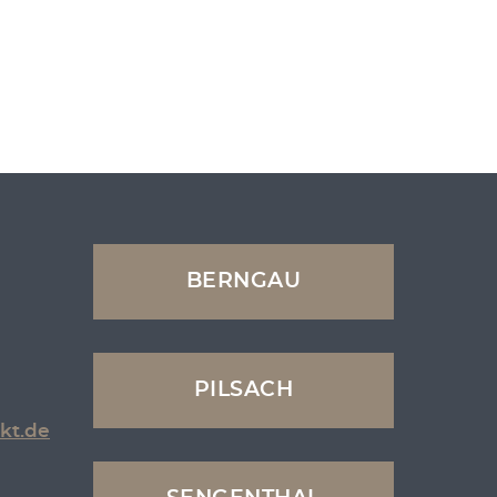
BERNGAU
PILSACH
kt.de