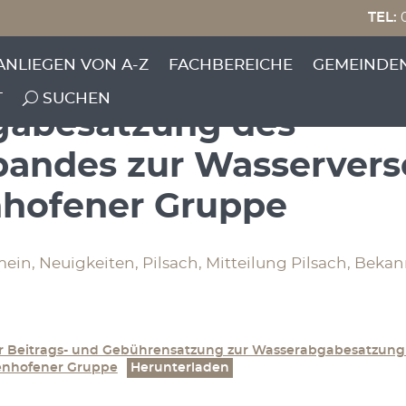
TEL:
0
 zur Änderung der Bei
ANLIEGEN VON A-Z
FACHBEREICHE
GEMEINDE
atzung zur
T
SUCHEN
gabesatzung des
andes zur Wasserver
nhofener Gruppe
mein, Neuigkeiten, Pilsach, Mitteilung Pilsach, Beka
er Beitrags- und Gebührensatzung zur Wasserabgabesatzung
enhofener Gruppe
Herunterladen