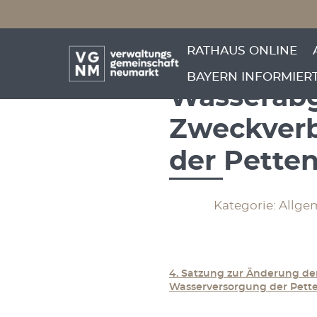
Menü überspringen
4. Satzung
Menü überspringen
RATHAUS ONLINE
Gebührens
BAYERN INFORMIER
Wasserab
Zweckverb
der Pette
Kategorie: Allge
4. Satzung zur Änderung d
Wasserversorgung der Pett