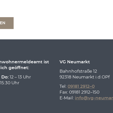
TEN
inwohnermeldeamt ist
VG Neumarkt
lich geöffnet:
Bahnhofstraße 12
 Do:
12 – 13 Uhr
92318 Neumarkt i.d.OPf
 15:30 Uhr
Tel:
09181 2912–0
Fax: 09181 2912–150
E-Mail:
info@vg-neumar