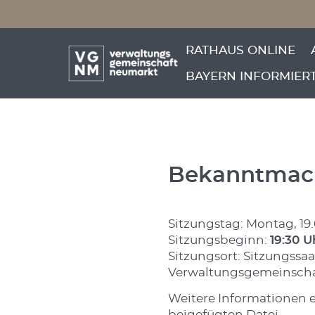
Menü überspringen
95. Sitzun
Menü überspringen
RATHAUS ONLINE
Gemeinsc
BAYERN INFORMIER
Bekanntmac
Sitzungstag: Montag, 19
Sitzungsbeginn:
19:30 U
Sitzungsort: Sitzungssaa
Verwaltungsgemeinsch
Weitere Informationen 
beigefügten Datei.