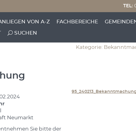
TEL:
0
g der
ANLIEGEN VON A-Z
FACHBEREICHE
GEMEINDE
haftsversammlung
T
SUCHEN
Kategorie: Bekanntmac
hung
95_240213_Bekanntmachun
.02.2024
hr
l
aft Neumarkt
entnehmen Sie bitte der