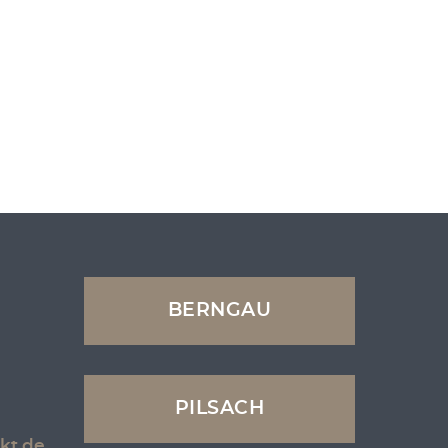
BERNGAU
PILSACH
kt.de