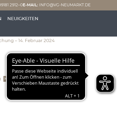
9181 2912–0
E-MAIL:
INFO@VG-NEUMARKT.DE
N
NEUIGKEITEN
hung – 14. Februar 2024
g
Herunterladen