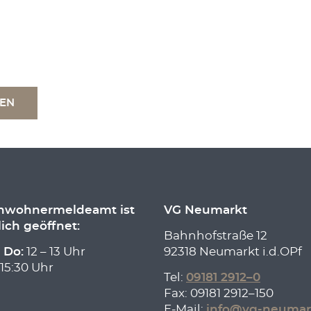
TEN
inwohnermeldeamt ist
VG Neumarkt
lich geöffnet:
Bahnhofstraße 12
 Do:
12 – 13 Uhr
92318 Neumarkt i.d.OPf
 15:30 Uhr
Tel:
09181 2912–0
Fax: 09181 2912–150
E-Mail:
info@vg-neumar