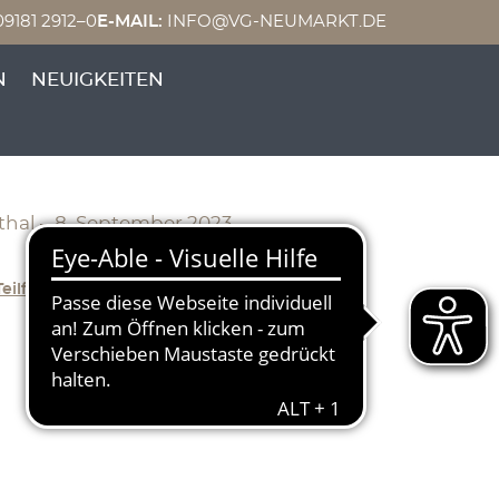
9181 2912–0
E-MAIL:
INFO@VG-NEUMARKT.DE
r die 39.
N
NEUIGKEITEN
enthal
thal – 8. September 2023
eilflaechennutzungsplanWi