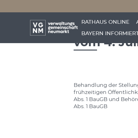
Menü überspringen
Auszug aus
Menü überspringen
RATHAUS ONLINE
Sitzung d
BAYERN INFORMIER
vom 4. Jul
Behandlung der Stellu
frühzeitigen Öffentlichk
Abs. 1 BauGB und Behör
Abs. 1 BauGB