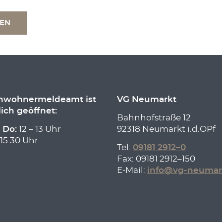
TEN
inwohnermeldeamt ist
VG Neumarkt
lich geöffnet:
Bahnhofstraße 12
 Do:
12 – 13 Uhr
92318 Neumarkt i.d.OPf
 15:30 Uhr
Tel:
09181 2912–0
Fax: 09181 2912–150
E-Mail:
info@vg-neumar