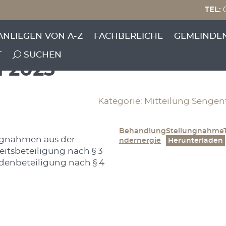
TEL:
0
 der Niederschrift übe
ANLIEGEN VON A-Z
FACHBEREICHE
GEMEINDE
es Gemeinderates Seng
T
SUCHEN
i 2023
Kategorie: Mitteilung Sengen
BehandlungStellungnahmeT
ngnahmen aus der
ndernergie
Herunterladen
eitsbeteiligung nach § 3
denbeteiligung nach § 4