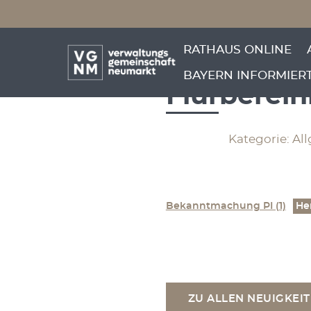
Menü überspringen
Bekanntga
Menü überspringen
RATHAUS ONLINE
10 Infrast
BAYERN INFORMIER
Flurberei
Kategorie: Al
Bekanntmachung PI (1)
He
ZU ALLEN NEUIGKEI