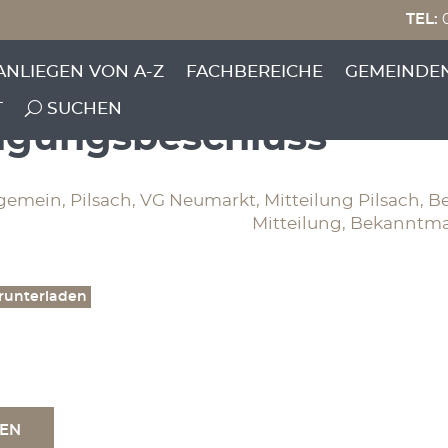
TEL:
0
be – Flurneuordnung
ANLIEGEN VON A-Z
FACHBEREICHE
GEMEINDE
rukturprojekt,
T
SUCHEN
nigungsbeschluss
lgemein, Pilsach, VG Neumarkt, Mitteilung Pilsach,
Mitteilung, Bekanntma
runterladen
TEN