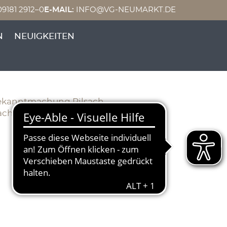
9181 2912–0
E-MAIL:
INFO@VG-NEUMARKT.DE
 NM-Arge
N
NEUIGKEITEN
 Bekanntmachung Pilsach,
chung – 6. Februar 2026