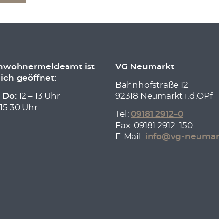
inwohnermeldeamt ist
VG Neumarkt
lich geöffnet:
Bahnhofstraße 12
 Do:
12 – 13 Uhr
92318 Neumarkt i.d.OPf
 15:30 Uhr
Tel:
09181 2912–0
Fax: 09181 2912–150
E-Mail:
info@vg-neumar