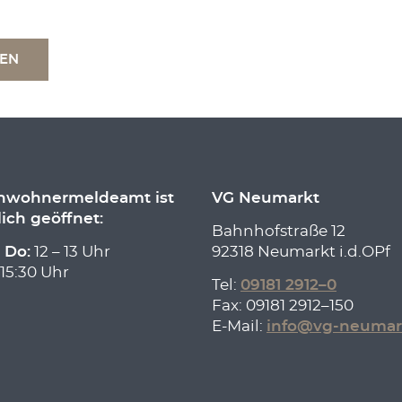
TEN
inwohnermeldeamt ist
VG Neumarkt
lich geöffnet:
Bahnhofstraße 12
 Do:
12 – 13 Uhr
92318 Neumarkt i.d.OPf
 15:30 Uhr
Tel:
09181 2912–0
Fax: 09181 2912–150
E-Mail:
info@vg-neumar