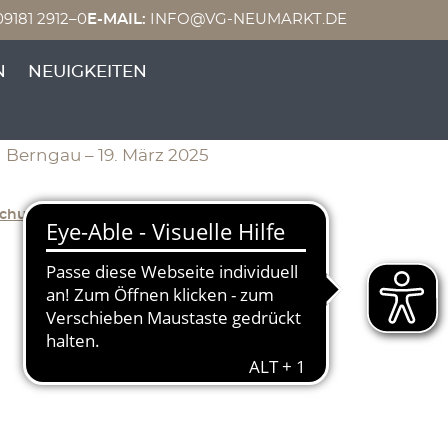
9181 2912–0
E-MAIL:
INFO@VG-NEUMARKT.DE
N
NEUIGKEITEN
Berngau – 19. März 2025
achung
Herunterladen