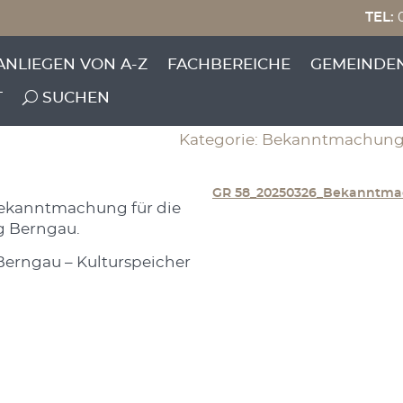
TEL:
0
achung 58.
ANLIEGEN VON A-Z
FACHBEREICHE
GEMEINDE
atssitzung Berngau
T
SUCHEN
Kategorie: Bekanntmachung 
GR 58_20250326_Bekanntm
 Bekanntmachung für die
g Berngau.
Berngau – Kulturspeicher