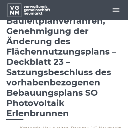
Menü überspringen
Menü überspringen
Bekanntmachung-
Bauleitplanverfahren,
Genehmigung der
Änderung des
Flächennutzungsplans –
Deckblatt 23 –
Satzungsbeschluss des
vorhabenbezogenen
Bebauungsplans SO
Photovoltaik
Erlenbrunnen