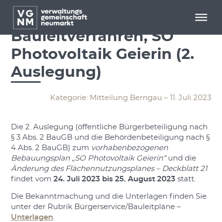
Menü überspringen
Menü überspringen
Bekanntmachung –
Bauleitverfahren, SO
Photovoltaik Geierin (2.
Auslegung)
Kategorie: Mitteilung Berngau – 11. Juli 2023
Die 2. Auslegung (öffentliche Bürgerbeteiligung nach
§ 3 Abs. 2 BauGB und die Behördenbeteiligung nach §
4 Abs. 2 BauGB) zum
vorhabenbezogenen
Bebauungsplan „SO Photovoltaik Geierin“
und die
Änderung des Flächennutzungsplanes – Deckblatt 21
findet vom
24. Juli 2023 bis 25. August 2023
statt.
Die Bekanntmachung und die Unterlagen finden Sie
unter der Rubrik Bürgerservice/Bauleitpläne –
Unterlagen
.