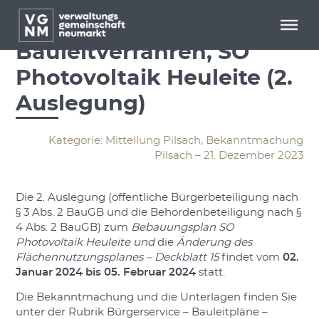
Menü überspringen
Menü überspringen
Bekanntmachung-
Bauleitverfahren, SO
Photovoltaik Heuleite (2.
Auslegung)
Kategorie: Mitteilung Pilsach, Bekanntmachung
Pilsach – 21. Dezember 2023
Die 2. Auslegung (öffentliche Bürgerbeteiligung nach
§ 3 Abs. 2 BauGB und die Behördenbeteiligung nach §
4 Abs. 2 BauGB) zum
Bebauungsplan SO
Photovoltaik Heuleite und
die
Änderung des
Flächennutzungsplanes – Deckblatt 15
findet vom
02.
Januar 2024 bis 05. Februar 2024
statt.
Die Bekanntmachung und die Unterlagen finden Sie
unter der Rubrik Bürgerservice – Bauleitpläne –