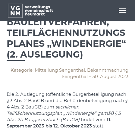
Menü überspringen
Menü überspringen
BEKANNTMACHUNG –
BAULEITVERFAHREN,
TEILFLÄCHENNUTZUNGS
PLANES „WINDENERGIE“
(2. AUSLEGUNG)
Kategorie: Mitteilung Sengenthal, Bekanntmachung
Sengenthal – 30. August 2023
Die 2. Auslegung (öffentliche Bürgerbeteiligung nach
§ 3 Abs. 2 BauGB und die Behördenbeteiligung nach §
4 Abs. 2 BauGB) zum
sachlichen
Teilflächennutzungsplan „Windenergie“ gemäß § 5
Abs. 2b Baugesetzbuch (BauGB)
findet vom
11.
September 2023 bis 12. Oktober 2023
statt.