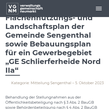
Menü überspringen
Menü überspringen
Deckblatt 21 zum
Flächennutzungs- und
Landschaftsplan der
Gemeinde Sengenthal
sowie Bebauungsplan
für ein Gewerbegebiet
„GE Schlierferheide Nord
IIa“
Kategorie: Mitteilung Sengenthal – 5. Oktober 2023
Behandlung der Stellungnahmen aus der
Öffentlichkeitsbeteiligung nach § 3 Abs. 2 BauGB
sowie Behördenbeteiligung nach § 4 Abs. 2 BauGB