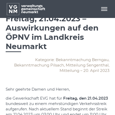
Menü überspringen
Menü überspringen
Erneuter Streik am
Freitag, 21.04.2023 –
Auswirkungen auf den
ÖPNV im Landkreis
Neumarkt
Kategorie: Bekanntmachung Berngau,
Bekanntmachung Pilsach, Mitteilung Sengenthal,
Mitteilung – 20. April 2023
Sehr geehrte Damen und Herren,
die Gewerkschaft EVG hat für
Freitag, den 21.04.2023
bundesweit zu einem mehrstündigen Verkehrsstreik
aufgerufen. Nach aktuellem Stand beginnt der Streik
am 21.04.2023 um 03:00 Uhr und endet um 11:00 Uhr.