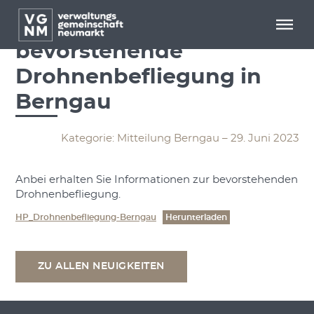
Menü überspringen
Menü überspringen
Information über die
bevorstehende
Drohnenbefliegung in
Berngau
Kategorie: Mitteilung Berngau – 29. Juni 2023
Anbei erhalten Sie Informationen zur bevorstehenden
Drohnenbefliegung.
HP_Drohnenbefliegung-Berngau
Herunterladen
ZU ALLEN NEUIGKEITEN