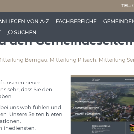
TEL:
0
rnetauftritt der
ANLIEGEN VON A-Z
FACHBEREICHE
GEMEINDE
gsgemeinschaft Neum
T
SUCHEN
und den Gemeindeseiten
Mitteilung Berngau, Mitteilung Pilsach, Mitteilung S
f unseren neuen
uns sehr, dass Sie den
aben.
h bei uns wohlfühlen und
en. Unsere Seiten bieten
mationen,
nlinediensten.