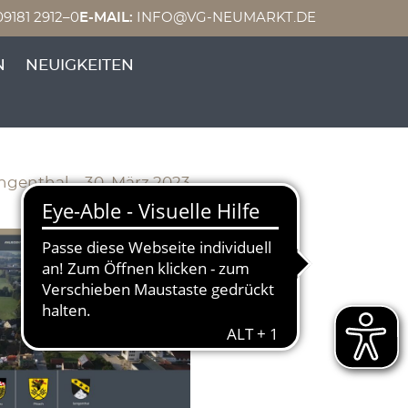
9181 2912–0
E-MAIL:
INFO@VG-NEUMARKT.DE
N
NEUIGKEITEN
arkt
engenthal – 30. März 2023