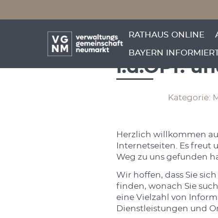
Menü überspringen
Neuer Inte
Menü überspringen
RATHAUS ONLINE
Verwaltun
BAYERN INFORMIER
i.d.OPf. 
Kategorie: 
Herzlich willkommen au
Internetseiten. Es freut 
Weg zu uns gefunden h
Wir hoffen, dass Sie sic
finden, wonach Sie such
eine Vielzahl von Infor
Dienstleistungen und O