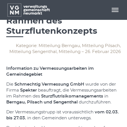
Menü überspringen
Menü überspringen
Vermessungsarbeiten im
Rahmen des
Sturzflutenkonzepts
Kategorie: Mitteilung Berngau, Mitteilung Pilsach,
Mitteilung Sengenthal, Mitteilung – 26. Februar 2026
Information zu Vermessungsarbeiten im
Gemeindegebiet
Die
Schmechtig Vermessung GmbH
wurde von der
Firma
Spekter
beauftragt, die Vermessungsarbeiten
im Rahmen des
Sturzflutrisikomanagements
in
Berngau, Pilsach und Sengenthal
durchzuführen.
Der Vermessungstrupp ist voraussichtlich
vom 02.03.
bis 27.03.
in den Gemeinden unterwegs.