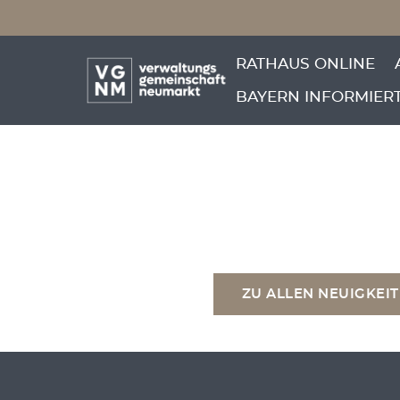
Menü überspringen
Anmeldung
Menü überspringen
RATHAUS ONLINE
29 und 35
BAYERN INFORMIER
ZU ALLEN NEUIGKEI