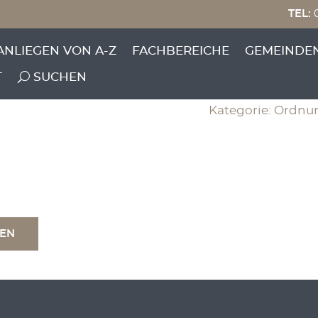
TEL:
0
 eines Wildschadens
ANLIEGEN VON A-Z
FACHBEREICHE
GEMEINDE
 Bundesjagdgesetz
T
SUCHEN
Kategorie: Ordnu
TEN