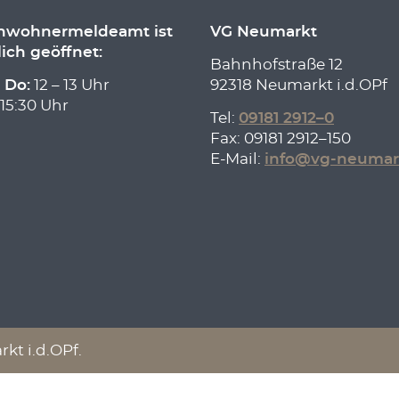
inwohnermeldeamt ist
VG Neumarkt
lich geöffnet:
Bahnhofstraße 12
 Do:
12 – 13 Uhr
92318 Neumarkt i.d.OPf
 15:30 Uhr
Tel:
09181 2912–0
Fax: 09181 2912–150
E-Mail:
info@vg-neumar
t i.d.OPf.