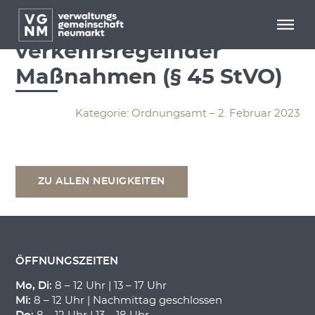
Menü überspringen
Menü überspringen
Antrag auf Anordnung
verkehrsregelnder
Maßnahmen (§ 45 StVO)
Kategorie: Ordnungsamt – 2. Februar 2023
ZU ALLEN NEUIGKEITEN
ÖFFNUNGSZEITEN
Mo, Di:
8 – 12 Uhr | 13 – 17 Uhr
Mi:
8 – 12 Uhr | Nachmittag geschlossen