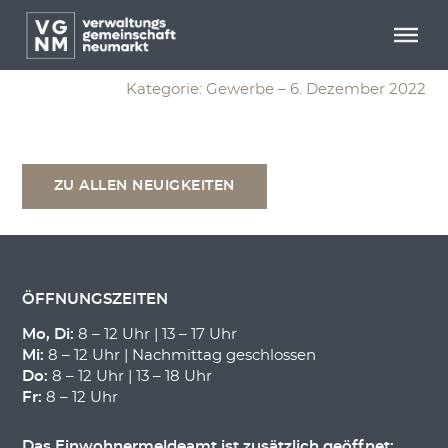
Menü überspringen
Menü überspringen
Gewerbeauskunft
Kategorie: Gewerbe – 6. Dezember 2022
ZU ALLEN NEUIGKEITEN
ÖFFNUNGSZEITEN
Mo, Di:
8 – 12 Uhr | 13 – 17 Uhr
Mi:
8 – 12 Uhr | Nachmittag geschlossen
Do:
8 – 12 Uhr | 13 – 18 Uhr
Fr:
8 – 12 Uhr
Das Einwohnermeldeamt ist zusätzlich geöffnet: