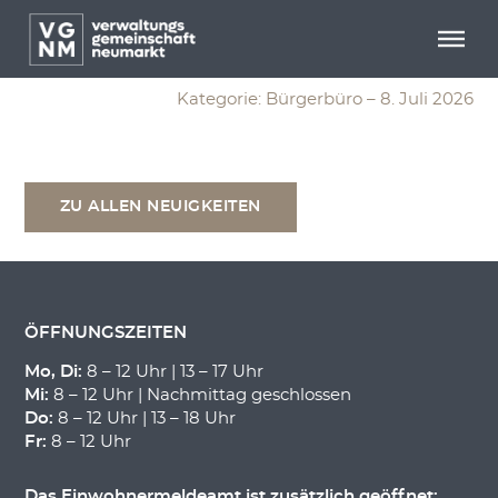
Menü überspringen
Menü überspringen
Reisepass
Kategorie: Bürgerbüro – 8. Juli 2026
ZU ALLEN NEUIGKEITEN
ÖFFNUNGSZEITEN
Mo, Di:
8 – 12 Uhr | 13 – 17 Uhr
Mi:
8 – 12 Uhr | Nachmittag geschlossen
Do:
8 – 12 Uhr | 13 – 18 Uhr
Fr:
8 – 12 Uhr
Das Einwohnermeldeamt ist zusätzlich geöffnet: