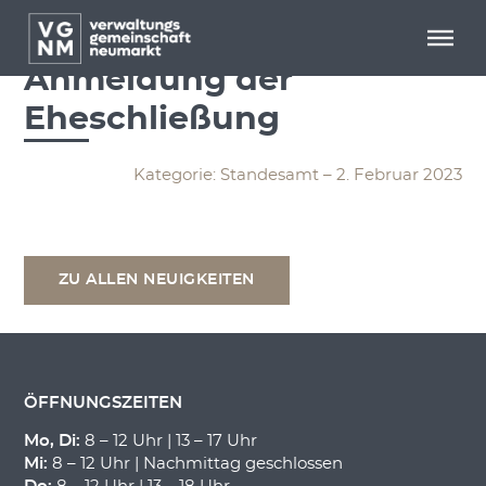
Menü überspringen
Menü überspringen
Vollmacht zur
Anmeldung der
Eheschließung
Kategorie: Standesamt – 2. Februar 2023
ZU ALLEN NEUIGKEITEN
ÖFFNUNGSZEITEN
Mo, Di:
8 – 12 Uhr | 13 – 17 Uhr
Mi:
8 – 12 Uhr | Nachmittag geschlossen