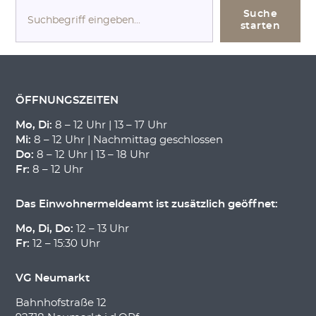
S
Suche
u
starten
c
h
e
n
ÖFFNUNGSZEITEN
Mo, Di:
8 – 12 Uhr | 13 – 17 Uhr
Mi:
8 – 12 Uhr | Nachmittag geschlossen
Do:
8 – 12 Uhr | 13 – 18 Uhr
Fr:
8 – 12 Uhr
Das Einwohnermeldeamt ist zusätzlich geöffnet:
Mo, Di, Do:
12 – 13 Uhr
Fr:
12 – 15:30 Uhr
VG Neumarkt
Bahnhofstraße 12