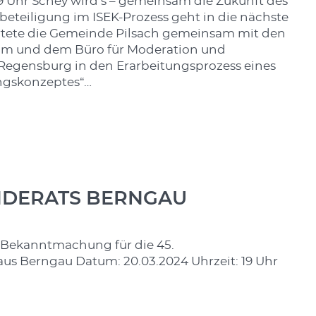
9 Uhr Schey wird’s – gemeinsam die Zukunft des
beteiligung im ISEK-Prozess geht in die nächste
rtete die Gemeinde Pilsach gemeinsam mit den
m und dem Büro für Moderation und
egensburg in den Erarbeitungsprozess eines
ungskonzeptes“…
INDERATS BERNGAU
 Bekanntmachung für die 45.
us Berngau Datum: 20.03.2024 Uhrzeit: 19 Uhr