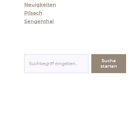
Neuigkeiten
Pilsach
Sengenthal
S
Suche
u
starten
c
h
e
n